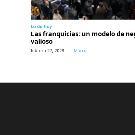
Lo de hoy
Las franquicias: un modelo de ne
valioso
febrero 27, 2023
|
Marcia