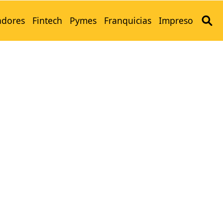
adores
Fintech
Pymes
Franquicias
Impreso