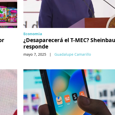
Economia
or
¿Desaparecerá el T-MEC? Sheinba
responde
mayo 7, 2025
|
Guadalupe Camarillo