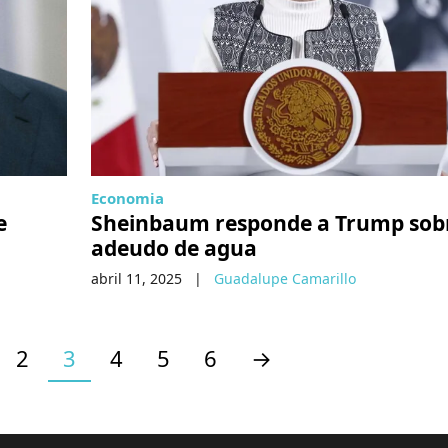
Economia
e
Sheinbaum responde a Trump sobr
adeudo de agua
abril 11, 2025
|
Guadalupe Camarillo
2
3
4
5
6
→