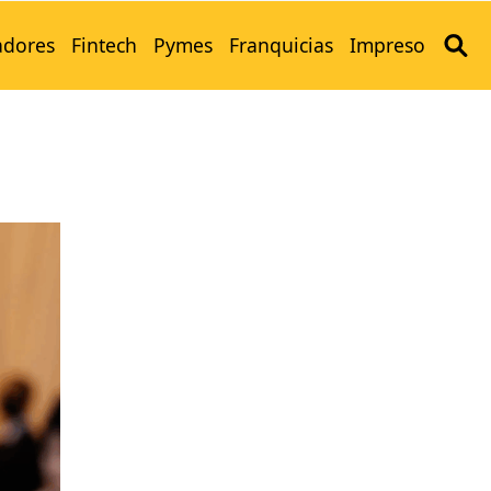
adores
Fintech
Pymes
Franquicias
Impreso