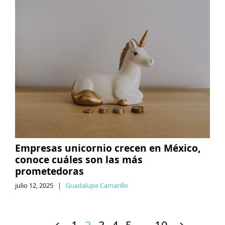
Empresas unicornio crecen en México,
conoce cuáles son las más
prometedoras
julio 12, 2025
|
Guadalupe Camarillo
←
1
2
3
4
5
…
10
→