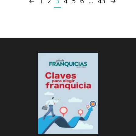
←
1
2
3
4
5
6
…
43
→