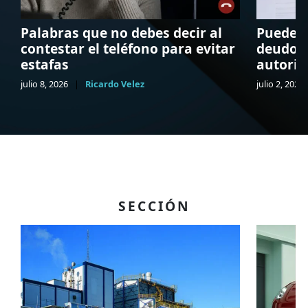
Palabras que no debes decir al
Pueden 
contestar el teléfono para evitar
deudor:
estafas
autorid
julio 8, 2026
|
Ricardo Velez
julio 2, 2026
SECCIÓN