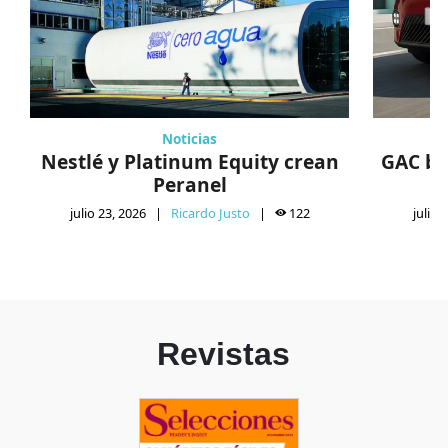
Noticias
Nestlé y Platinum Equity crean
GAC bu
Peranel
julio 23, 2026
|
Ricardo Justo
|
122
julio 
Revistas